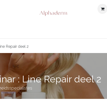
bod
Shop
Over ons
Opleidingen & Events
Contac
ine Repair deel 2
ar : Line Repair deel 2
heidsspecialistes