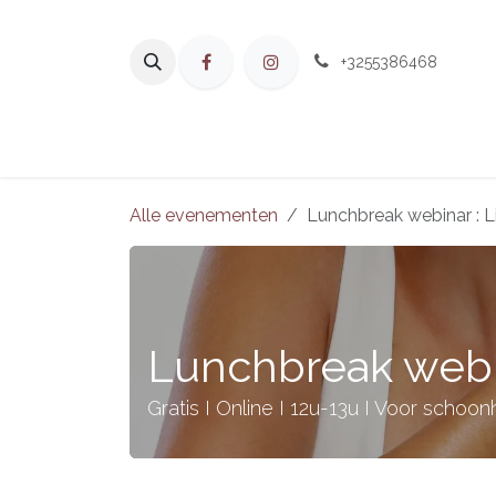
Overslaan naar inhoud
+3255386468
Home
Aan
Alle evenementen
Lunchbreak webinar : L
Lunchbreak webin
Gratis I Online I 12u-13u I Voor schoon