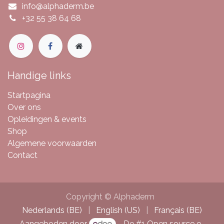
info@alphaderm.be
+32 55 38 64 68
Handige links
Startpagina
Over ons
Opleidingen & events
Shop
Algemene voorwaarden
Contact
Copyright © Alphaderm
Nederlands (BE)
|
English (US)
|
Français (BE)
Aangeboden door
- De #1
Open source e-