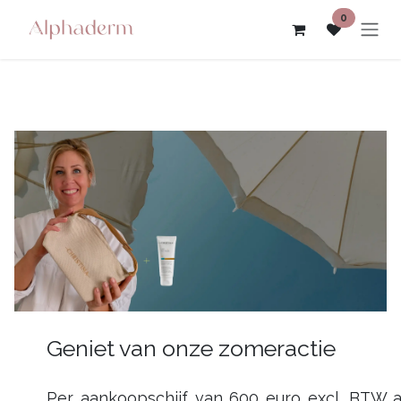
Overslaan naar inhoud
0
Geniet van onze zomeractie
Per aankoopschijf van 600 euro excl. BTW 