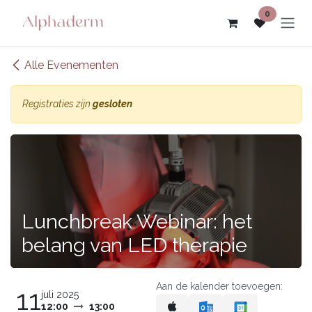
Overslaan naar inhoud
0
Alle Evenementen
Registraties zijn
gesloten
Lunchbreak Webinar: het
belang van LED therapie
Aan de kalender toevoegen:
11
juli 2025
12:00
13:00