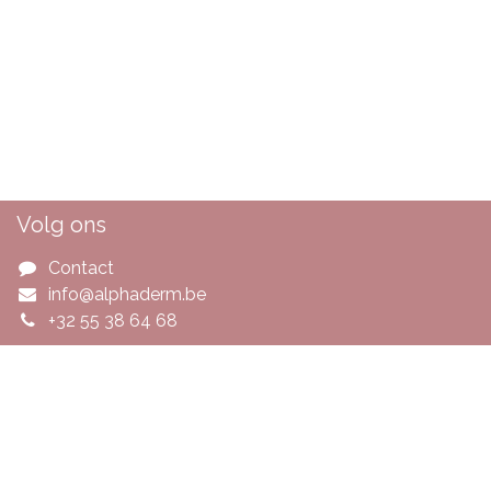
Volg ons
Contact
info@alphaderm.be
+32 55 38 64 68
Handige links
Startpagina