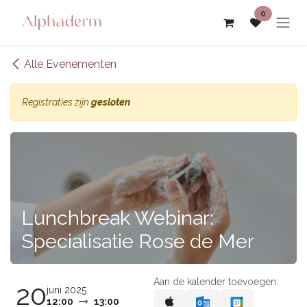
Overslaan naar inhoud
0
Alle Evenementen
Registraties zijn
gesloten
Lunchbreak Webinar:
Specialisatie Rose de Mer
Aan de kalender toevoegen:
20
juni 2025
12:00
13:00