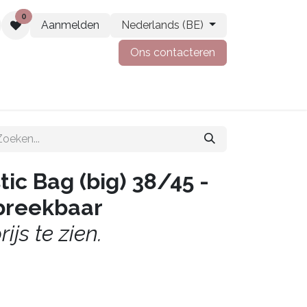
0
Aanmelden
Nederlands (BE)
Ons contacteren
t
Vacatures
tic Bag (big) 38/45 -
fbreekbaar
ijs te zien.