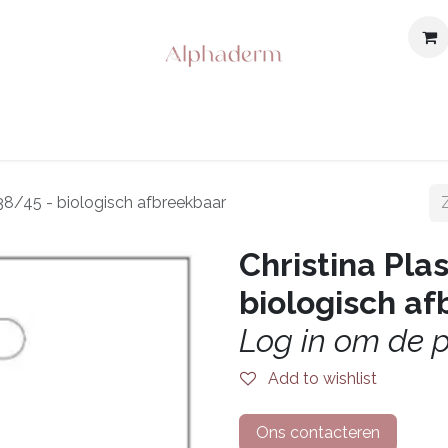
bod
Shop
Over ons
Opleidingen & Events
Contac
) 38/45 - biologisch afbreekbaar
Christina Plas
biologisch a
Log in om de pr
Add to wishlist
Ons contacteren