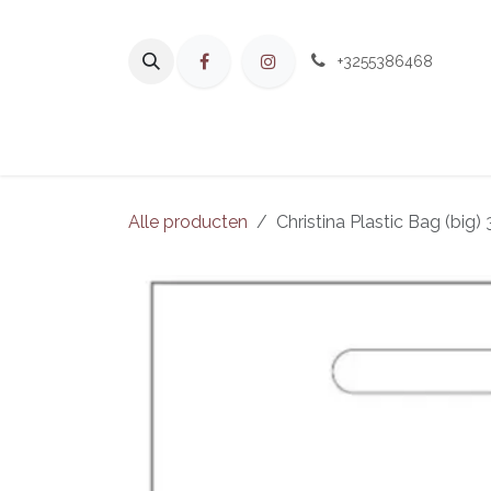
Overslaan naar inhoud
+3255386468
Home
Aan
Alle producten
Christina Plastic Bag (big