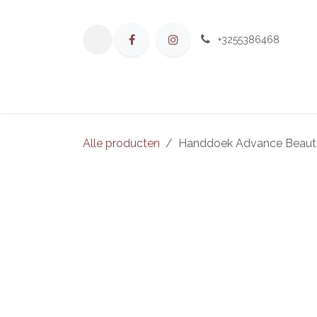
Overslaan naar inhoud
+3255386468
Home
Aan
Alle producten
Handdoek Advance Beauty