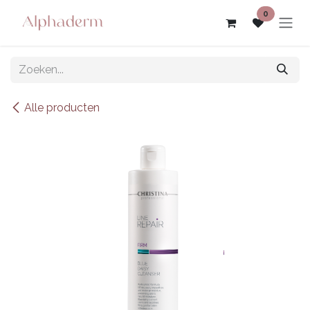
Overslaan naar inhoud
0
Alle producten