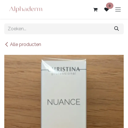
Overslaan naar inhoud
0
Alle producten