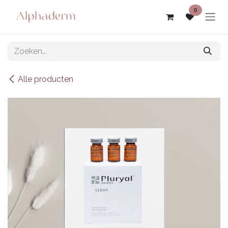
Overslaan naar inhoud
0
Alle producten