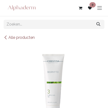
Overslaan naar inhoud
0
Alle producten