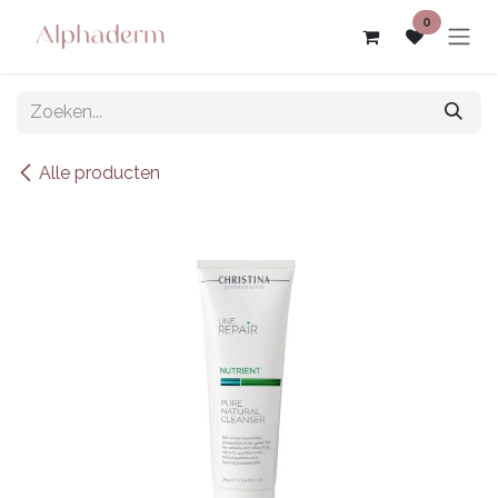
Overslaan naar inhoud
0
Alle producten